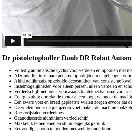
De pistoletopboller Daub DR Robot Automa
Volledig automatische cyclus voor verdelen en opbollen met ma
Afzonderlijk instelbare pers- en opboltijden met geheugen voo
Altijd gelijkmatig opgebolde deegstukken van consistente kwali
Instelmogelijkheden voor alleen persen, alleen verdelen en sc
Verdeelschijf met uniek voorwaarts-kantelmechanisme voor ve
Energiezuinig doordat de motor alleen loopt wanneer de machi
Een zware voet en breed geplaatste wielen zorgen ervoor dat de m
De wielen onder de gietijzeren voet maken de machine makkeli
Roestvrijstalen verdeelmes
Geanodiseerde aluminium verdeelschijf
Makkelijk te bedienen en stil in dagelijks gebruik
Eenvoudig schoon te houden met weinig onderhoud