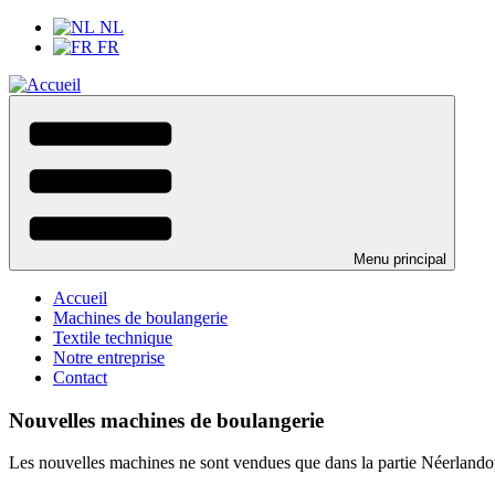
Aller
NL
au
FR
contenu
principal
Menu principal
Accueil
Machines de boulangerie
Textile technique
Notre entreprise
Contact
Nouvelles machines de boulangerie
Les nouvelles machines ne sont vendues que dans la partie Néerlandop